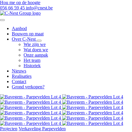
Hou me op de hoogte
056 66 59 45
info@cnest.be
Aanbod
Bouwen op maat
Over C-Nest
Wie zijn we
Wat doen we
Onze aanpak
Het team
Historiek
Nieuws
Realisaties
Contact
Grond verkopen?
Projecten
Verkaveling Paepevelden