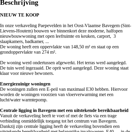
Beschrijving
NIEUW TE KOOP
In onze verkaveling Paepevelden in het Oost-Vlaamse Bavegem (Sint-
Lievens-Houtem) bouwen we binnenkort deze moderne, halfopen
nieuwbouwwoning met open leefruimte en keuken, carport, 3
slaapkamers, badkamer, ...
De woning heeft een oppervlakte van 148,50 m² en staat op een
grondoppervlakte van 274 m².
De woning werd ondertussen afgewerkt. Het terras werd aangelegd.
De tuin werd ingezaaid. De oprit werd aangelegd. Deze woning staat
klaar voor nieuwe bewoners.
Energiezuinige woningen
De woningen zullen een E-peil van maximaal E30 hebben. Hiervoor
worden de woningen voorzien van vloerverwarming met een
lucht/water warmtepomp.
Centrale ligging in Bavegem met een uitstekende bereikbaarheid
Vanuit de verkaveling heeft te voet of met de fiets via een trage
verbinding onmiddellijk toegang tot het centrum van Bavegem.
Dankzij zijn centrale ligging heeft de verkaveling bovendien een
uitstekende bereikbaarheid met belangrijke invalswegen, E40, ... in de