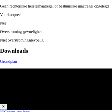
Geen rechterlijke herstelmaatregel of bestuurlijke maatregel opgelegd
Voorkooprecht
Nee
Overstromingsgevoeligheid
Niet overstromingsgevoelig
Downloads
Grondplan
Zomerverlof
Wij zijn met zomerverlof van 18 juli tot en met 9 augustus.
Vanaf maandag 10 augustus staan we weer voor u klaar!
Fijne vakantie gewenst van het C-Nest Team.
X