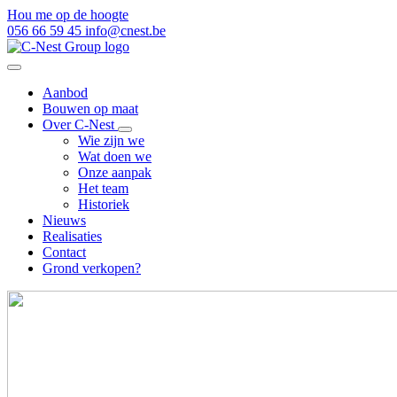
Hou me op de hoogte
056 66 59 45
info@cnest.be
Aanbod
Bouwen op maat
Over C-Nest
Wie zijn we
Wat doen we
Onze aanpak
Het team
Historiek
Nieuws
Realisaties
Contact
Grond verkopen?