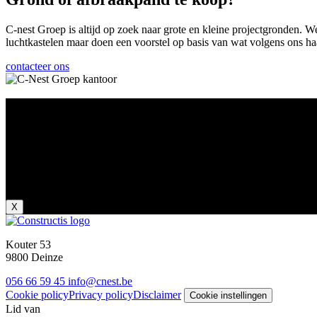
C-nest Groep is altijd op zoek naar grote en kleine projectgronden. 
luchtkastelen maar doen een voorstel op basis van wat volgens ons ha
contacteer ons
Zomerverlof
Wij zijn met zomerverlof van 18 juli tot en met 9 augustus.
Vanaf maandag 10 augustus staan we weer voor u klaar!
Fijne vakantie gewenst van het C-Nest Team.
X
Kouter 53
9800 Deinze
056 66 59 45
info@cnest.be
Cookie policy
Privacy policy
Disclaimer
Cookie instellingen
Lid van